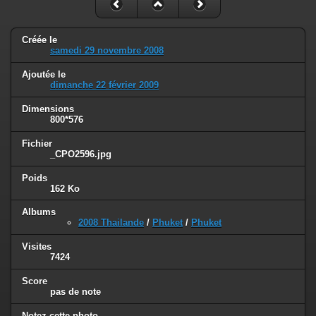
Créée le
samedi 29 novembre 2008
Ajoutée le
dimanche 22 février 2009
Dimensions
800*576
Fichier
_CPO2596.jpg
Poids
162 Ko
Albums
2008 Thailande
/
Phuket
/
Phuket
Visites
7424
Score
pas de note
Notez cette photo