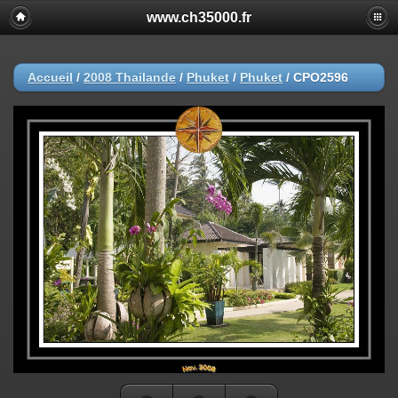
www.ch35000.fr
Accueil
/
2008 Thailande
/
Phuket
/
Phuket
/
CPO2596