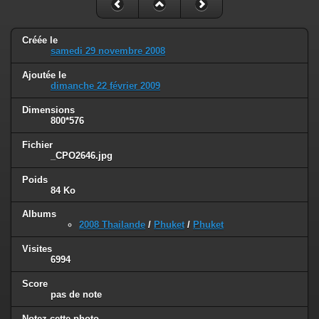
Créée le
samedi 29 novembre 2008
Ajoutée le
dimanche 22 février 2009
Dimensions
800*576
Fichier
_CPO2646.jpg
Poids
84 Ko
Albums
2008 Thailande
/
Phuket
/
Phuket
Visites
6994
Score
pas de note
Notez cette photo