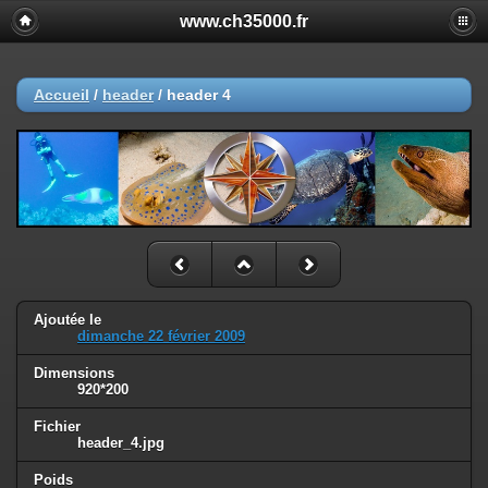
www.ch35000.fr
Accueil
/
header
/
header 4
Ajoutée le
dimanche 22 février 2009
Dimensions
920*200
Fichier
header_4.jpg
Poids